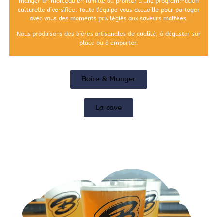
manger un morceau en famille ou profiter d’une programmation
culturelle diversifiée. Toute l’équipe vous accueille pour partager
avec vous des moments privilégiés aux saveurs maltées.
Nous produisons des bières artisanales de qualité, à déguster sur
place ou à emporter.
Boire & Manger
La cave