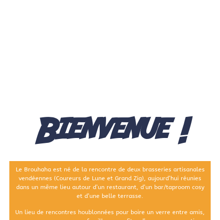
Bienvenue !
Le Brouhaha est né de la rencontre de deux brasseries artisanales
vendéennes (Coureurs de Lune et Grand Zig), aujourd’hui réunies
dans un même lieu autour d’un restaurant, d’un bar/taproom cosy
et d’une belle terrasse.
Un lieu de rencontres houblonnées pour boire un verre entre amis,