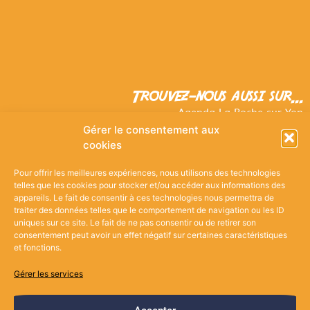
Trouvez-nous aussi sur...
Agenda La Roche sur Yon
Guide de la Vendée
Gérer le consentement aux
Actu.fr
cookies
Pour offrir les meilleures expériences, nous utilisons des technologies
telles que les cookies pour stocker et/ou accéder aux informations des
appareils. Le fait de consentir à ces technologies nous permettra de
Actus & Horaires
–
Boire & Manger
–
La cave
–
traiter des données telles que le comportement de navigation ou les ID
Grand Zig –
Les Coureurs de Lune
–
Evénements –
uniques sur ce site. Le fait de ne pas consentir ou de retirer son
Expositions
–
Contact
–
Bonus
consentement peut avoir un effet négatif sur certaines caractéristiques
et fonctions.
Mentions légales
Politique de confidentialité
Politique de cookies
Gérer les services
L’abus d’alcool est dangereux pour la santé. A consommer avec