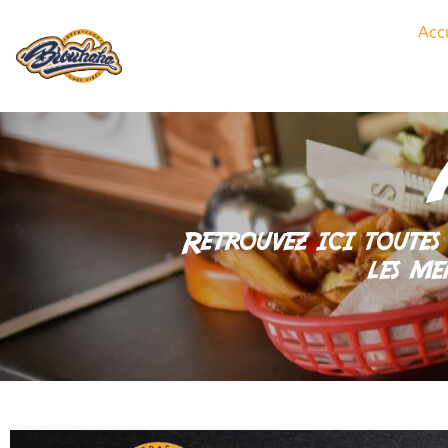
Acc
Une petite faim, une petite 
Retrouvez ici toutes 
les me