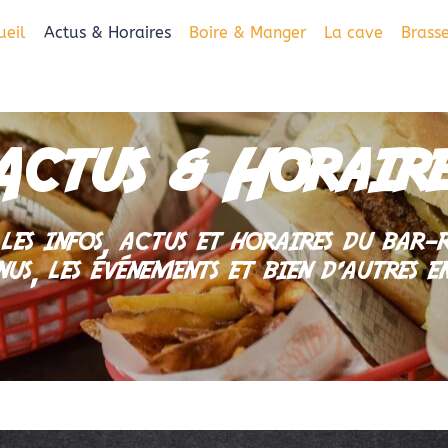
ueil
Actus & Horaires
Boire & Manger
La cave
Brass
soif ? C'est par ici !
Actus & Horaire
les infos, actus et horaires du bar
nus, les événements et bien d’autres 