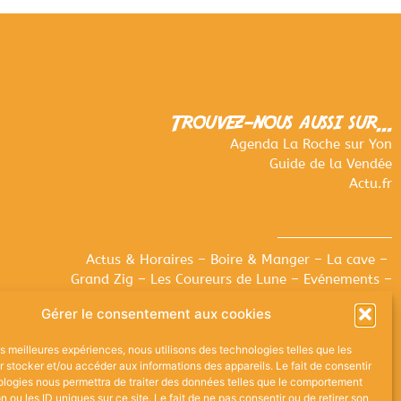
Trouvez-nous aussi sur...
Agenda La Roche sur Yon
Guide de la Vendée
Actu.fr
Actus & Horaires
–
Boire & Manger
–
La cave
–
Grand Zig –
Les Coureurs de Lune
–
Evénements –
Expositions
–
Contact
–
Bonus
Gérer le consentement aux cookies
les meilleures expériences, nous utilisons des technologies telles que les
 stocker et/ou accéder aux informations des appareils. Le fait de consentir
ologies nous permettra de traiter des données telles que le comportement
n ou les ID uniques sur ce site. Le fait de ne pas consentir ou de retirer son
on.