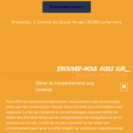
Contactez-nous !
Brouhaha, 1 Chemin du Grand Verger, 85280 La Ferrière
Trouvez-nous aussi sur...
Agenda La Roche sur Yon
Guide de la Vendée
Gérer le consentement aux
Actu.fr
cookies
Pour offrir les meilleures expériences, nous utilisons des technologies
telles que les cookies pour stocker et/ou accéder aux informations des
appareils. Le fait de consentir à ces technologies nous permettra de
Actus & Horaires
–
Boire & Manger
–
La cave
–
traiter des données telles que le comportement de navigation ou les ID
Grand Zig –
Les Coureurs de Lune
–
Evénements –
uniques sur ce site. Le fait de ne pas consentir ou de retirer son
Expositions
–
Contact
–
Bonus
consentement peut avoir un effet négatif sur certaines caractéristiques