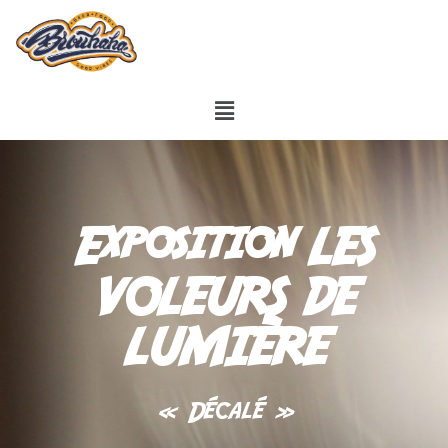
Exposition LES
VOLEURS DE
LUMIÈRE
« Décalé »