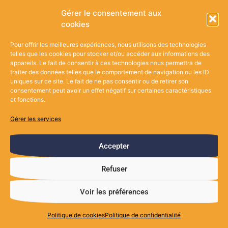
Gérer le consentement aux
Suivez-nous sur les réseaux
cookies
Pour offrir les meilleures expériences, nous utilisons des technologies
telles que les cookies pour stocker et/ou accéder aux informations des
appareils. Le fait de consentir à ces technologies nous permettra de
traiter des données telles que le comportement de navigation ou les ID
uniques sur ce site. Le fait de ne pas consentir ou de retirer son
Nos coordonnées
consentement peut avoir un effet négatif sur certaines caractéristiques
et fonctions.
Contactez-nous !
Gérer les services
Brouhaha, 1 Chemin du Grand Verger, 85280 La Ferrière
Accepter
Refuser
Voir les préférences
Politique de cookies
Politique de confidentialité
Trouvez-nous aussi sur...